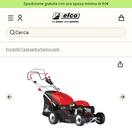
Spedizione gratuita con una spesa minima di 60€
Cerca
Prodotti
Tagliaerba
Semoventi