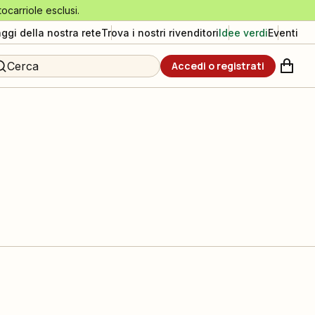
tocarriole esclusi.
aggi della nostra rete
Trova i nostri rivenditori
Idee verdi
Eventi
Cerca
Accedi o registrati