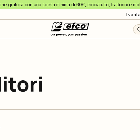
one gratuita con una spesa minima di 60€, trinciatutto, trattorini e mo
I vant
itori
e