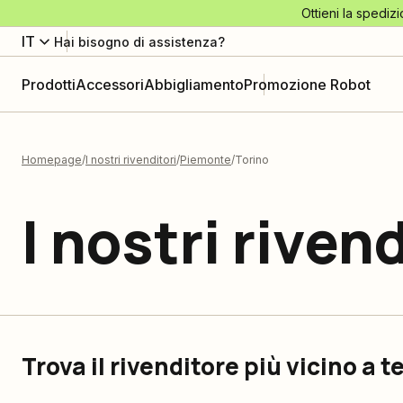
Ottieni la spedizi
IT
Hai bisogno di assistenza?
Prodotti
Accessori
Abbigliamento
Promozione Robot
Homepage
I nostri rivenditori
Piemonte
Torino
I nostri rivend
Trova il rivenditore più vicino a t