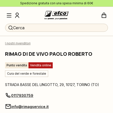
Spedizione gratuita con una spesa minima di 60€
Cerca
I nostri rivenditori
RIMAG DI DE VIVO PAOLO ROBERTO
Punto vendita
Vendita online
Cura del verde e forestale
STRADA BASSE DEL LINGOTTO, 29
,
10127
,
TORINO
(
TO
)
0117930759
info@rimagservice.it