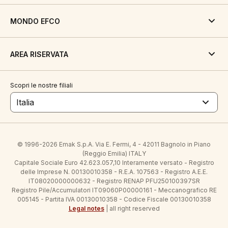
MONDO EFCO
AREA RISERVATA
Scopri le nostre filiali
Italia
© 1996-2026 Emak S.p.A. Via E. Fermi, 4 - 42011 Bagnolo in Piano
(Reggio Emilia) ITALY
Capitale Sociale Euro 42.623.057,10 Interamente versato - Registro
delle Imprese N. 00130010358 - R.E.A. 107563 - Registro A.E.E.
IT08020000000632 - Registro RENAP PFU250100397SR
Registro Pile/Accumulatori IT09060P00000161 - Meccanografico RE
005145 - Partita IVA 00130010358 - Codice Fiscale 00130010358
Legal notes
| all right reserved