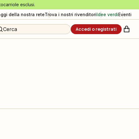
tocarriole esclusi.
aggi della nostra rete
Trova i nostri rivenditori
Idee verdi
Eventi
Cerca
Accedi o registrati