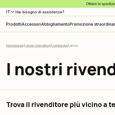
Ottieni la spedizi
IT
Hai bisogno di assistenza?
Prodotti
Accessori
Abbigliamento
Promozione straordinar
Homepage
I nostri rivenditori
Lombardia
Lecco
I nostri rivend
Trova il rivenditore più vicino a t