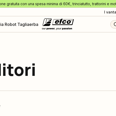
one gratuita con una spesa minima di 60€, trinciatutto, trattorini e mo
I vant
ia Robot Tagliaerba
itori
e