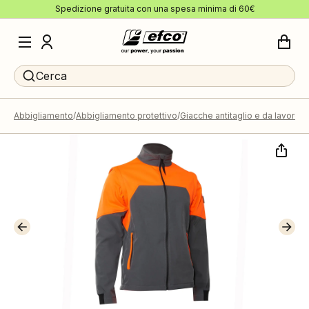
Spedizione gratuita con una spesa minima di 60€
Cerca
Abbigliamento
Abbigliamento protettivo
Giacche antitaglio e da lavoro
G