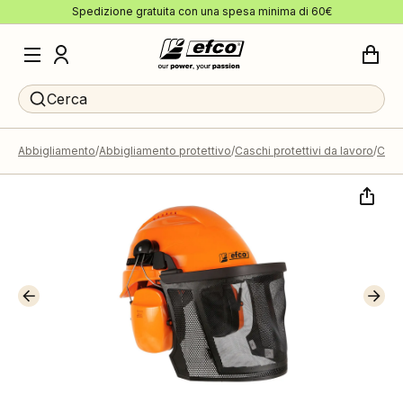
Spedizione gratuita con una spesa minima di 60€
Cerca
Abbigliamento
Abbigliamento protettivo
Caschi protettivi da lavoro
Casc