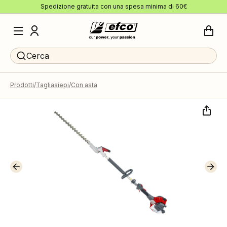
Spedizione gratuita con una spesa minima di 60€
Cerca
Prodotti
Tagliasiepi
Con asta