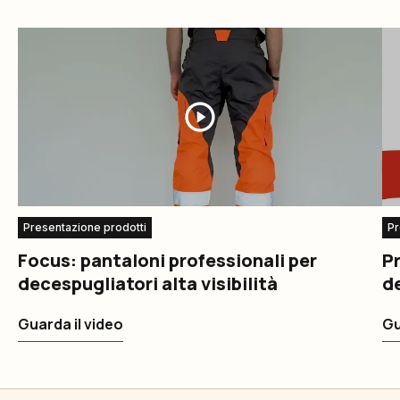
Presentazione prodotti
Pr
Focus: pantaloni professionali per
P
decespugliatori alta visibilità
d
Guarda il video
Gu