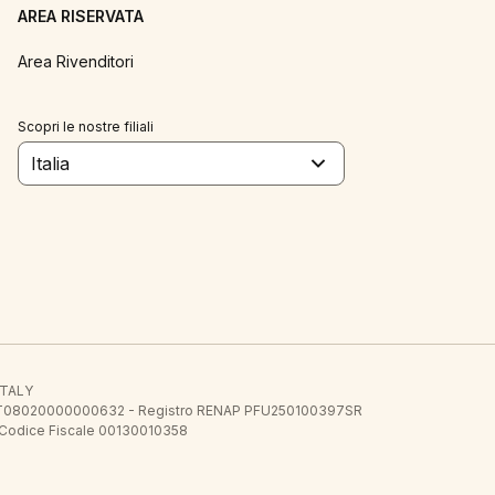
AREA RISERVATA
Area Rivenditori
Scopri le nostre filiali
Italia
 ITALY
E.E. IT08020000000632 - Registro RENAP PFU250100397SR
 Codice Fiscale 00130010358