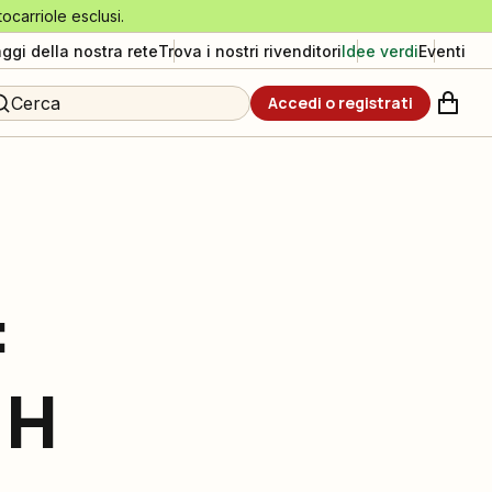
tocarriole esclusi.
aggi della nostra rete
Trova i nostri rivenditori
Idee verdi
Eventi
Cerca
Accedi o registrati
:
 H