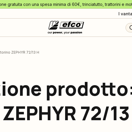
one gratuita con una spesa minima di 60€, trinciatutto, trattorini e mo
I vant
ttorino ZEPHYR 72/13 H
ione prodotto
o ZEPHYR 72/13