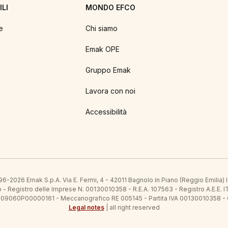
LI
MONDO EFCO
e
Chi siamo
Emak OPE
Gruppo Emak
Lavora con noi
Accessibilità
6-2026 Emak S.p.A. Via E. Fermi, 4 - 42011 Bagnolo in Piano (Reggio Emilia)
ato - Registro delle Imprese N. 00130010358 - R.E.A. 107563 - Registro A.
 IT09060P00000161 - Meccanografico RE 005145 - Partita IVA 00130010358 -
Legal notes
| all right reserved