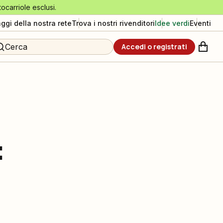
tocarriole esclusi.
aggi della nostra rete
Trova i nostri rivenditori
Idee verdi
Eventi
Cerca
Accedi o registrati
: