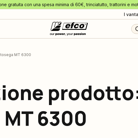
one gratuita con una spesa minima di 60€, trinciatutto, trattorini e mo
I vant
motosega MT 6300
ione prodotto
 MT 6300