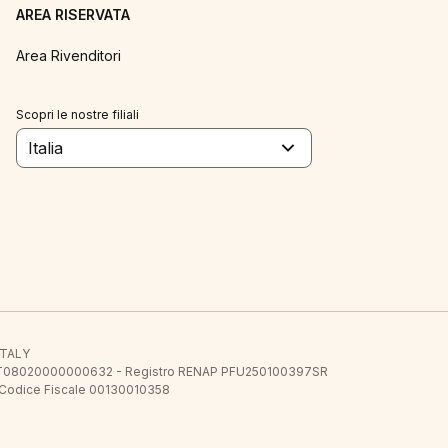
AREA RISERVATA
Area Rivenditori
Scopri le nostre filiali
Italia
 ITALY
E.E. IT08020000000632 - Registro RENAP PFU250100397SR
 Codice Fiscale 00130010358