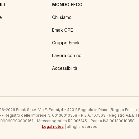
LI
MONDO EFCO
e
Chi siamo
Emak OPE
Gruppo Emak
Lavora con noi
Accessibilità
6-2026 Emak S.p.A. Via E. Fermi, 4 - 42011 Bagnolo in Piano (Reggio Emilia)
ato - Registro delle Imprese N. 00130010358 - R.E.A. 107563 - Registro A.
 IT09060P00000161 - Meccanografico RE 005145 - Partita IVA 00130010358 -
Legal notes
| all right reserved