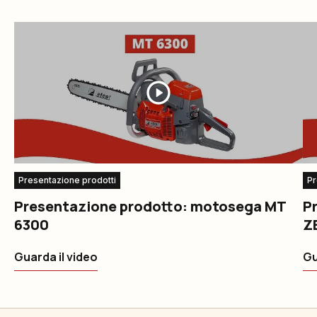
Presentazione prodotti
Pr
Presentazione prodotto: motosega MT
P
6300
Z
Guarda il video
Gu