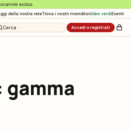
tocarriole esclusi.
aggi della nostra rete
Trova i nostri rivenditori
Idee verdi
Eventi
Cerca
Accedi o registrati
o: gamma