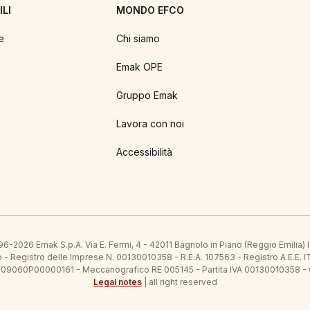
LI
MONDO EFCO
e
Chi siamo
Emak OPE
Gruppo Emak
Lavora con noi
Accessibilità
6-2026 Emak S.p.A. Via E. Fermi, 4 - 42011 Bagnolo in Piano (Reggio Emilia)
ato - Registro delle Imprese N. 00130010358 - R.E.A. 107563 - Registro A.
 IT09060P00000161 - Meccanografico RE 005145 - Partita IVA 00130010358 -
Legal notes
| all right reserved