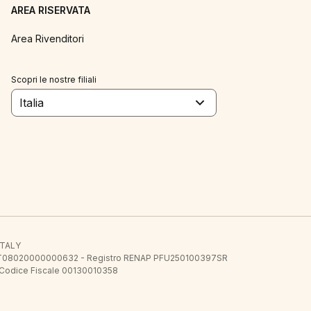
AREA RISERVATA
Area Rivenditori
Scopri le nostre filiali
Italia
 ITALY
E.E. IT08020000000632 - Registro RENAP PFU250100397SR
 Codice Fiscale 00130010358