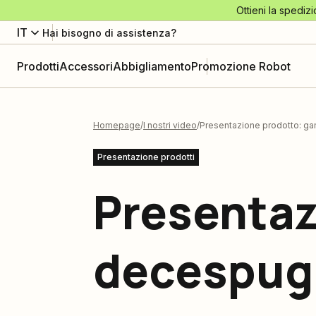
Ottieni la spedizi
IT
Hai bisogno di assistenza?
Prodotti
Accessori
Abbigliamento
Promozione Robot
Homepage
I nostri video
Presentazione prodotto: g
Presentazione prodotti
Presenta
decespugl