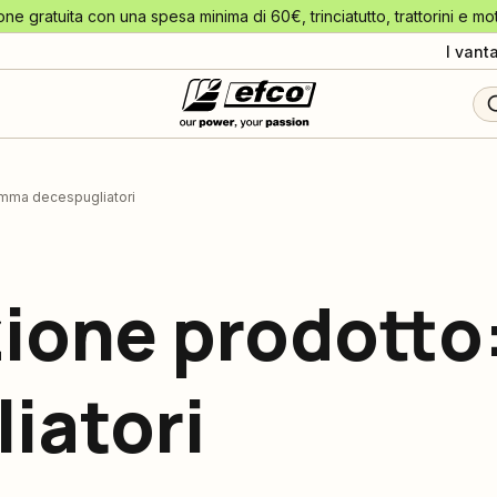
one gratuita con una spesa minima di 60€, trinciatutto, trattorini e mo
I vant
amma decespugliatori
zione prodott
iatori