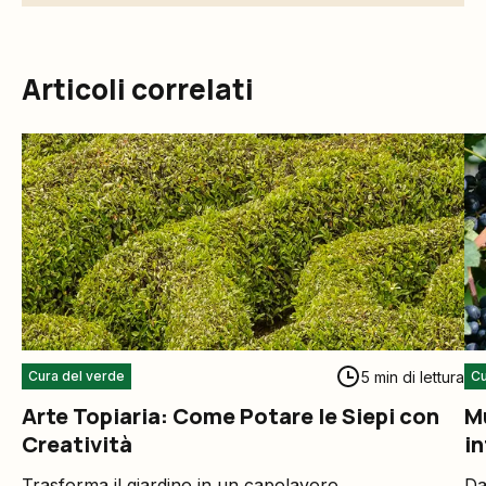
Articoli correlati
5 min di lettura
Cura del verde
Cu
Arte Topiaria: Come Potare le Siepi con
Mu
Creatività
in
Trasforma il giardino in un capolavoro
Da