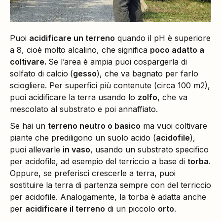
Puoi
acidificare un terreno
quando il pH è superiore
a 8, cioè molto alcalino, che significa
poco adatto a
coltivare.
Se l’area è ampia puoi cospargerla di
solfato di calcio
(
gesso
), che va bagnato per farlo
sciogliere. Per superfici più contenute (circa 100 m2),
puoi acidificare la terra usando lo
zolfo
, che va
mescolato al substrato e poi annaffiato.
Se hai un
terreno neutro o basico
ma vuoi coltivare
piante che prediligono un suolo acido (
acidofile
),
puoi allevarle
in vaso
, usando un substrato specifico
per acidofile, ad esempio del terriccio a base di
torba
.
Oppure, se preferisci crescerle a terra, puoi
sostituire la terra di partenza sempre con del terriccio
per acidofile. Analogamente, la torba è adatta anche
per
acidificare il terreno
di un piccolo
orto
.