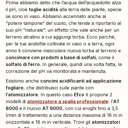
Prima abbiamo detto che l’acqua dell’acquedotto alza
il pH, cioè
toglie acidità
alla terra delle piante, specie
se sono in vaso. Abbiamo accennato anche al
“potere tampone” del suolo, che tende a riportarlo al
suo pH “naturale”: un effetto che vale anche per un
terreno alcalino a cui aggiungi torba. Ecco perché,
per le tue acidofile coltivate in vaso o a terra, ogni
anno ti conviene mescolare nuova torba al terreno e
concimare con prodotti a base di solfati
, come il
solfato di ferro.
In generale, quindi una volta fatta, la
correzione del pH va monitorata e mantenuta.
Esistono anche
concimi acidificanti ad applicazione
fogliare
, che distribuisci sulle piante con
l’atomizzatore
. In questo caso
Efco
ti propone 2
modelli di
atomizzatore a spalla professionale
: l’
AT
8000
e il nuovo
AT 9000
, con cui eroghi fino a 3,5
l/min di trattamento a una distanza massima di 18 m in
orizzontale e 16 m in verticale. Trovi gli
atomizzatori