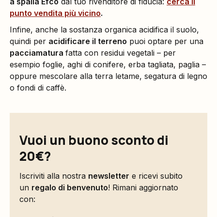
a spalla Efco
dal tuo rivenditore di fiducia:
cerca il
punto vendita più vicino
.
Infine, anche la sostanza organica acidifica il suolo,
quindi per
acidificare il terreno
puoi optare per una
pacciamatura
fatta con residui vegetali – per
esempio foglie, aghi di conifere, erba tagliata, paglia –
oppure mescolare alla terra letame, segatura di legno
o fondi di caffè.
Vuoi un buono sconto di
20€?
Iscriviti alla nostra
newsletter
e ricevi subito
un
regalo di benvenuto
! Rimani aggiornato
con: