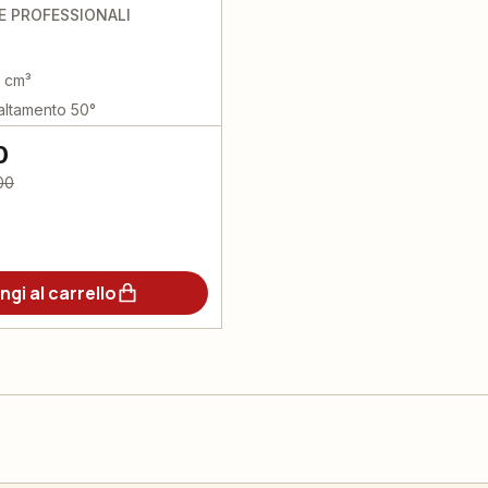
 PROFESSIONALI
2 cm³
baltamento 50°
0
00
ngi al carrello