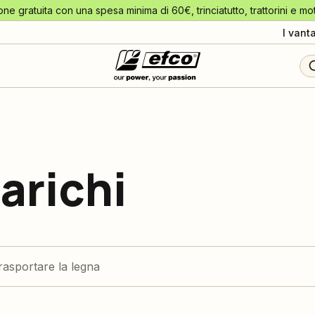
one gratuita con una spesa minima di 60€, trinciatutto, trattorini e mo
I vant
arichi
rasportare la legna