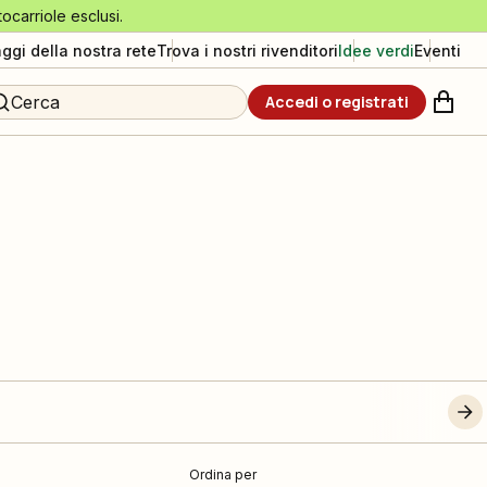
tocarriole esclusi.
aggi della nostra rete
Trova i nostri rivenditori
Idee verdi
Eventi
Cerca
Accedi o registrati
Ordina per