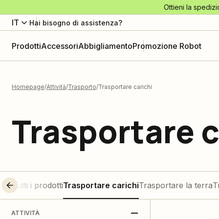
Ottieni la spedizi
IT
Hai bisogno di assistenza?
Prodotti
Accessori
Abbigliamento
Promozione Robot
Homepage
Attività
Trasporto
Trasportare carichi
Trasportare c
Tutti i prodotti
Trasportare carichi
Trasportare la terra
T
ATTIVITÀ