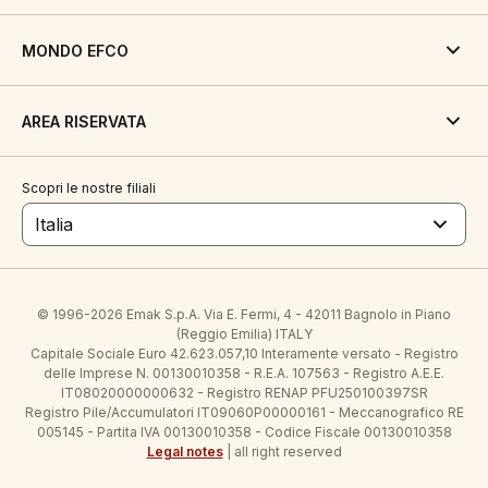
MONDO EFCO
AREA RISERVATA
Scopri le nostre filiali
Italia
© 1996-2026 Emak S.p.A. Via E. Fermi, 4 - 42011 Bagnolo in Piano
(Reggio Emilia) ITALY
Capitale Sociale Euro 42.623.057,10 Interamente versato - Registro
delle Imprese N. 00130010358 - R.E.A. 107563 - Registro A.E.E.
IT08020000000632 - Registro RENAP PFU250100397SR
Registro Pile/Accumulatori IT09060P00000161 - Meccanografico RE
005145 - Partita IVA 00130010358 - Codice Fiscale 00130010358
Legal notes
| all right reserved