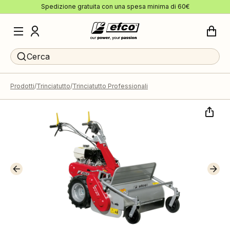
Spedizione gratuita con una spesa minima di 60€
Cerca
Prodotti
Trinciatutto
Trinciatutto Professionali