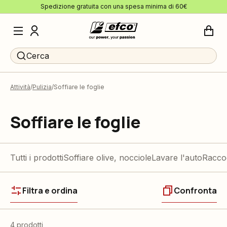
Spedizione gratuita con una spesa minima di 60€
Cerca
Attività
Pulizia
Soffiare le foglie
Soffiare le foglie
Tutti i prodotti
Soffiare olive, nocciole
Lavare l'auto
Raccog
Filtra e ordina
Confronta
4 prodotti