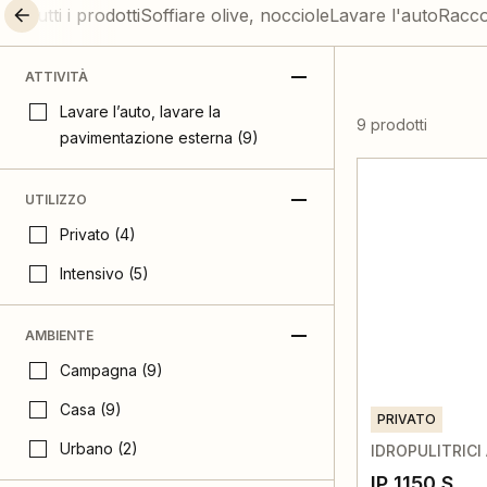
Tutti i prodotti
Soffiare olive, nocciole
Lavare l'auto
Raccog
ATTIVITÀ
Lavare l’auto, lavare la
9 prodotti
pavimentazione esterna (9)
UTILIZZO
Privato (4)
Intensivo (5)
AMBIENTE
Campagna (9)
Casa (9)
PRIVATO
Urbano (2)
IDROPULITRICI
IP 1150 S