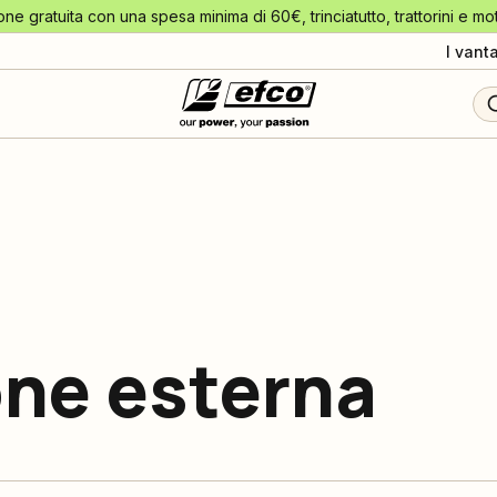
one gratuita con una spesa minima di 60€, trinciatutto, trattorini e mo
I vant
ne esterna