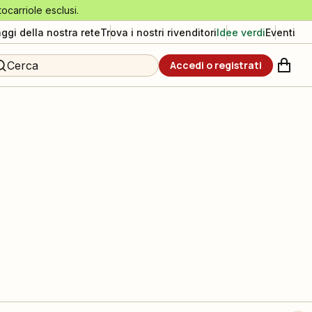
tocarriole esclusi.
aggi della nostra rete
Trova i nostri rivenditori
Idee verdi
Eventi
Cerca
Accedi o registrati