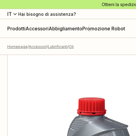
Ottieni la spedizi
IT
Hai bisogno di assistenza?
Prodotti
Accessori
Abbigliamento
Promozione Robot
Homepage
Accessori
Lubrificanti
Oli