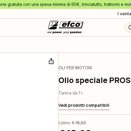
one gratuita con una spesa minima di 60€, trinciatutto, trattorini e mo
I vant
OLI PER MOTORI
Olio speciale PROS
Tanica da 1 l
Vedi prodotti compatibili
Listino
€ 18,50