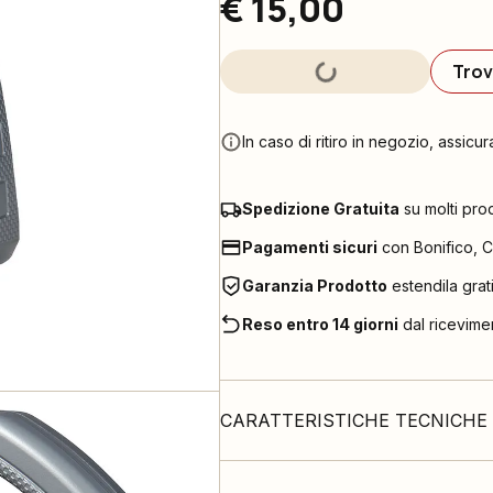
€ 15,00
Trov
In caso di ritiro in negozio, assicur
Spedizione Gratuita
su molti pro
Pagamenti sicuri
con Bonifico, C
Garanzia Prodotto
estendila grat
Reso entro 14 giorni
dal ricevime
CARATTERISTICHE TECNICHE