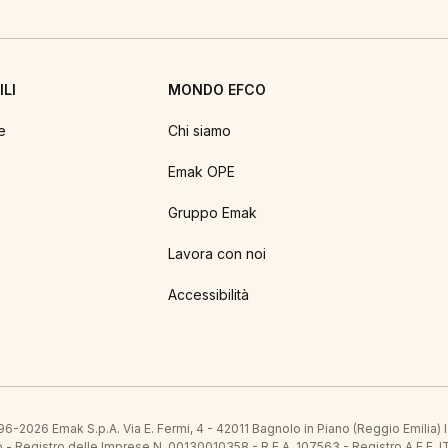
LI
MONDO EFCO
e
Chi siamo
Emak OPE
Gruppo Emak
Lavora con noi
Accessibilità
6-2026 Emak S.p.A. Via E. Fermi, 4 - 42011 Bagnolo in Piano (Reggio Emilia)
ato - Registro delle Imprese N. 00130010358 - R.E.A. 107563 - Registro A.