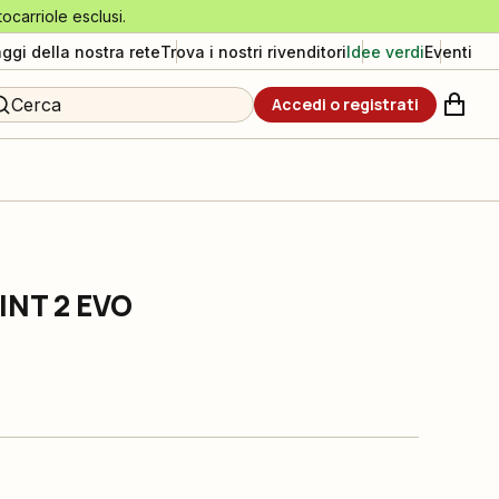
tocarriole esclusi.
aggi della nostra rete
Trova i nostri rivenditori
Idee verdi
Eventi
Cerca
Accedi o registrati
INT 2 EVO