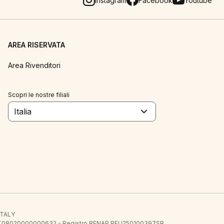
Instagram
Facebook
Youtube
AREA RISERVATA
Area Rivenditori
Scopri le nostre filiali
Italia
 ITALY
E.E. IT08020000000632 - Registro RENAP PFU250100397SR