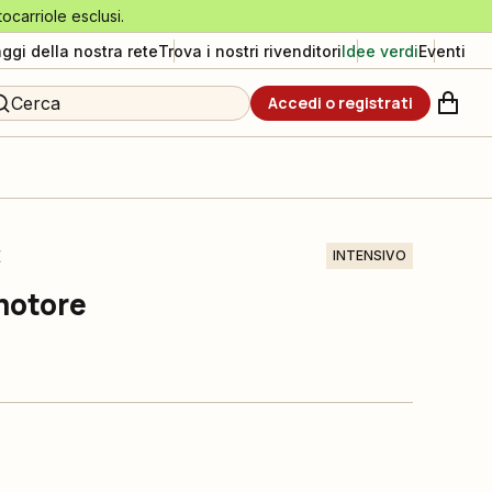
tocarriole esclusi.
aggi della nostra rete
Trova i nostri rivenditori
Idee verdi
Eventi
Cerca
Accedi o registrati
E
INTENSIVO
motore