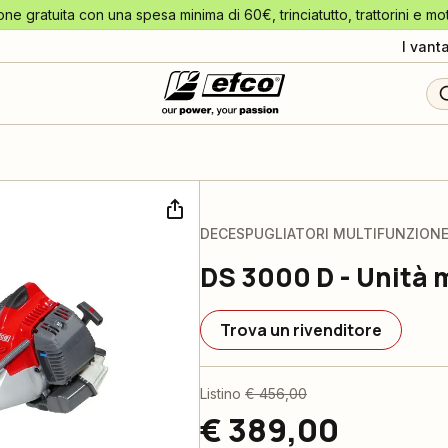
one gratuita con una spesa minima di 60€, trinciatutto, trattorini e mo
I vant
DECESPUGLIATORI MULTIFUNZION
DS 3000 D - Unità 
Trova un rivenditore
Listino
€ 456,00
€ 389,00