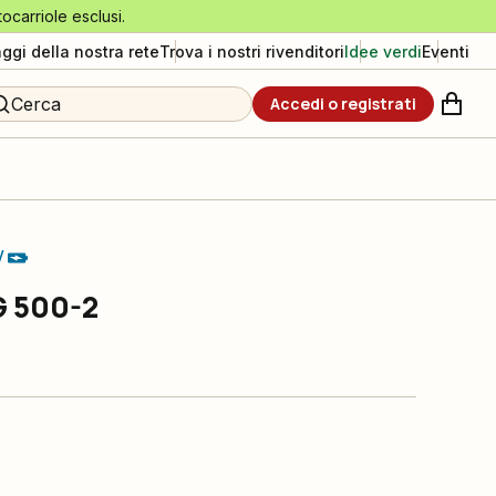
tocarriole esclusi.
aggi della nostra rete
Trova i nostri rivenditori
Idee verdi
Eventi
Cerca
Accedi o registrati
V
G 500-2