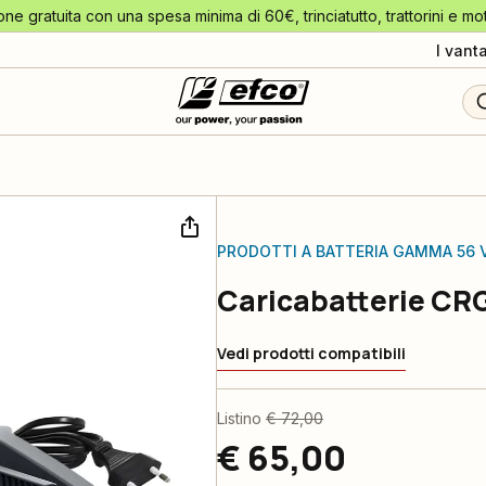
one gratuita con una spesa minima di 60€, trinciatutto, trattorini e mo
I vant
PRODOTTI A BATTERIA GAMMA 56 
Caricabatterie CR
Vedi prodotti compatibili
Listino
€ 72,00
€ 65,00