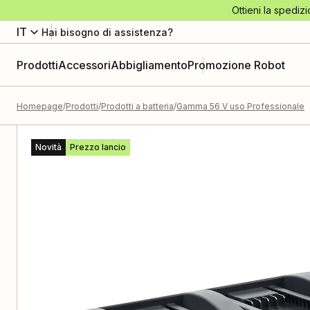
Ottieni la spedizi
IT
Hai bisogno di assistenza?
Prodotti
Accessori
Abbigliamento
Promozione Robot
Homepage
Prodotti
Prodotti a batteria
Gamma 56 V uso Professionale
Novità
Prezzo lancio