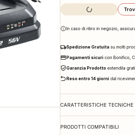
Trov
In caso di ritiro in negozio, assicur
Spedizione Gratuita
su molti pro
Pagamenti sicuri
con Bonifico, C
Garanzia Prodotto
estendila grat
Reso entro 14 giorni
dal ricevime
CARATTERISTICHE TECNICHE
PRODOTTI COMPATIBILI