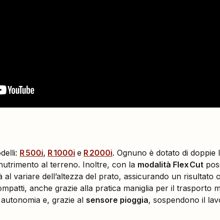
elli
:
R 500i
,
R 1000i
e
R 2000i
. Ognuno è dotato di doppie 
nutrimento al terreno. Inoltre, con la
modalità Flex Cut
pos
 al variare dell’altezza del prato, assicurando un risultat
mpatti, anche grazie alla pratica maniglia per il trasport
n autonomia e, grazie al
sensore pioggia
, sospendono il la