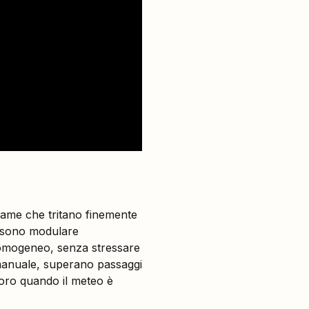
lame che tritano finemente
sono modulare
o omogeneo, senza stressare
o manuale, superano passaggi
voro quando il meteo è