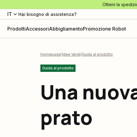
Ottieni la spedizi
IT
Hai bisogno di assistenza?
Prodotti
Accessori
Abbigliamento
Promozione Robot
Homepage
Idee Verdi
Guida al prodotto
Guida al prodotto
Una nuova 
prato