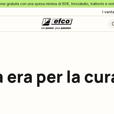
one gratuita con una spesa minima di 60€, trinciatutto, trattorini e mo
I vant
era per la cur