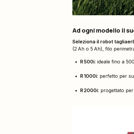
Ad ogni modello il su
Seleziona il robot tagliaer
(2 Ah o 5 Ah), filo perimetr
R 500i
: ideale fino a 50
R 1000i
: perfetto per su
R 2000i
: progettato per