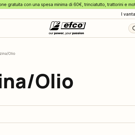
one gratuita con una spesa minima di 60€, trinciatutto, trattorini e mo
I vant
zina/Olio
ina/Olio