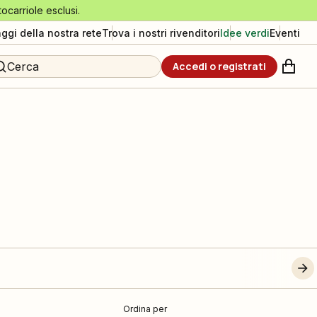
tocarriole esclusi.
aggi della nostra rete
Trova i nostri rivenditori
Idee verdi
Eventi
Cerca
Accedi o registrati
Ordina per