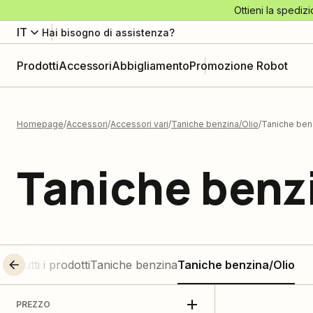
Ottieni la spedizi
IT
Hai bisogno di assistenza?
Prodotti
Accessori
Abbigliamento
Promozione Robot
Homepage
Accessori
Accessori vari
Taniche benzina/Olio
Taniche ben
Taniche benz
Tutti i prodotti
Taniche benzina
Taniche benzina/Olio
PREZZO