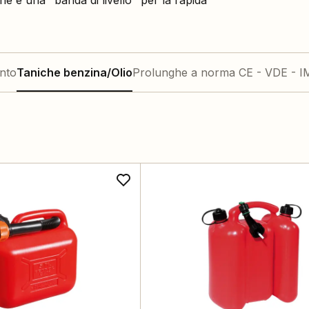
ne e una "banda di livello" per la rapida
nto
Taniche benzina/Olio
Prolunghe a norma CE - VDE - 