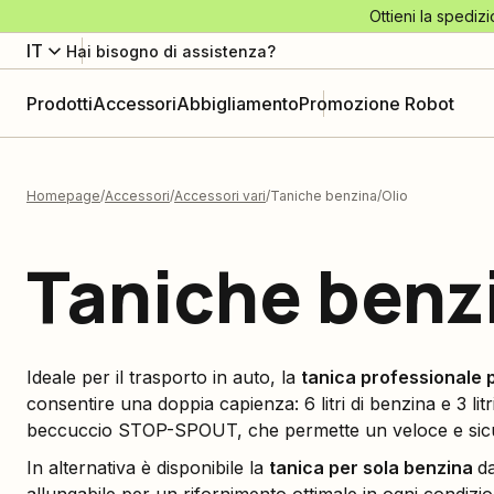
Ottieni la spedizi
IT
Hai bisogno di assistenza?
Prodotti
Accessori
Abbigliamento
Promozione Robot
Homepage
Accessori
Accessori vari
Taniche benzina/Olio
Taniche benz
Ideale per il trasporto in auto, la
tanica professionale 
consentire una doppia capienza: 6 litri di benzina e 3 litr
beccuccio STOP-SPOUT, che permette un veloce e sicu
In alternativa è disponibile la
tanica per sola benzina
da