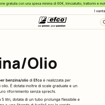
one gratuita con una spesa minima di 60€, trinciatutto, trattorini e mo
I vant
ina/Olio
per benzina/olio
di
Efco
è realizzata per
i olio. È dotata inoltre di scale graduate e un
ro rifornimento senza sprechi.
 5 litri, dotata di un tubo prolunga flessibile e