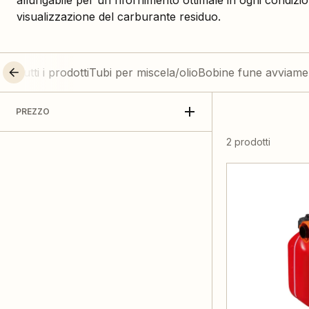
allungabile per un rifornimento ottimale in ogni condizio
visualizzazione del carburante residuo.
Tutti i prodotti
Tubi per miscela/olio
Bobine fune avviame
PREZZO
2 prodotti