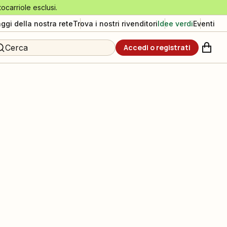
tocarriole esclusi.
aggi della nostra rete
Trova i nostri rivenditori
Idee verdi
Eventi
Cerca
Accedi o registrati