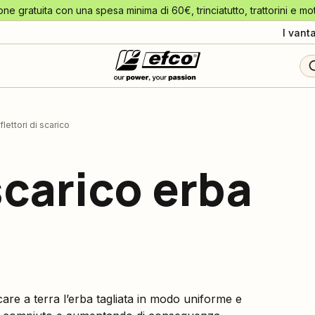
one gratuita con una spesa minima di 60€, trinciatutto, trattorini e mo
I vant
lettori di scarico
scarico erba
are a terra l’erba tagliata in modo uniforme e