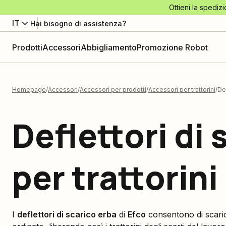
Ottieni la spedizi
IT
Hai bisogno di assistenza?
Prodotti
Accessori
Abbigliamento
Promozione Robot
Homepage
Accessori
Accessori per prodotti
Accessori per trattorini
Def
Deflettori di 
per trattorini
I
deflettori di scarico erba
di
Efco
consentono di scaric