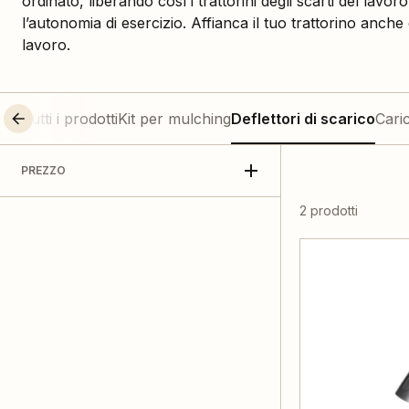
ordinato, liberando così i trattorini degli scarti del l
l’autonomia di esercizio. Affianca il tuo trattorino anche
lavoro.
Tutti i prodotti
Kit per mulching
Deflettori di scarico
Cari
PREZZO
2 prodotti