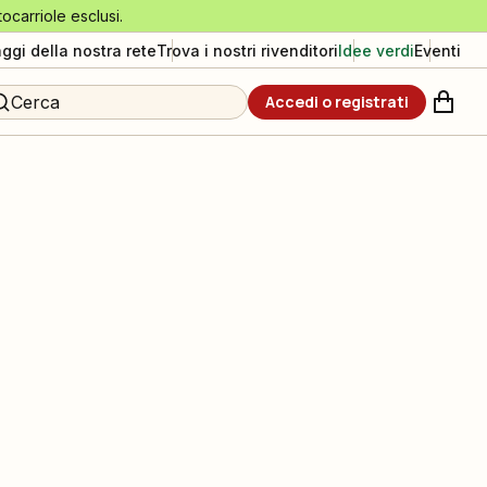
tocarriole esclusi.
aggi della nostra rete
Trova i nostri rivenditori
Idee verdi
Eventi
Cerca
Accedi o registrati