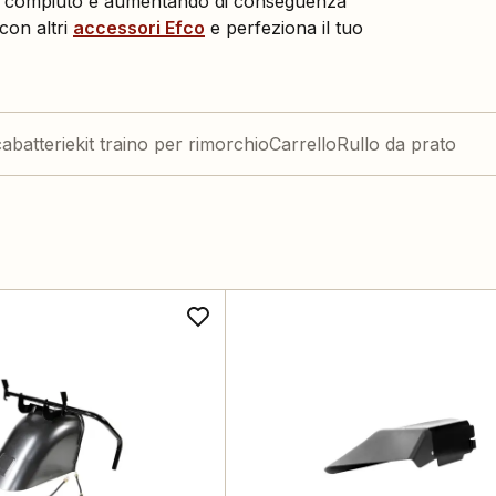
avoro compiuto e aumentando di conseguenza
 con altri
accessori
Efco
e perfeziona il tuo
cabatterie
kit traino per rimorchio
Carrello
Rullo da prato