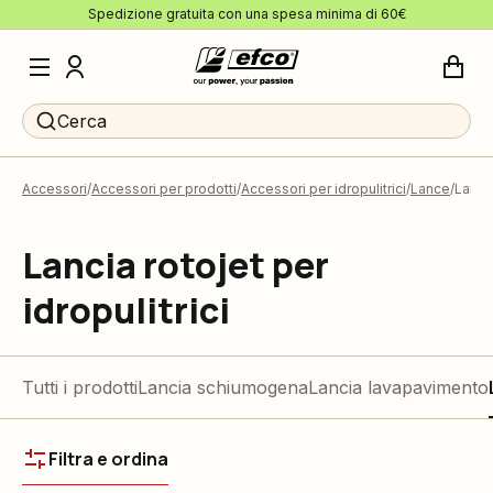
Spedizione gratuita con una spesa minima di 60€
Cerca
Accessori
Accessori per prodotti
Accessori per idropulitrici
Lance
Lancia
Lancia rotojet per
idropulitrici
Tutti i prodotti
Lancia schiumogena
Lancia lavapavimento
Filtra e ordina