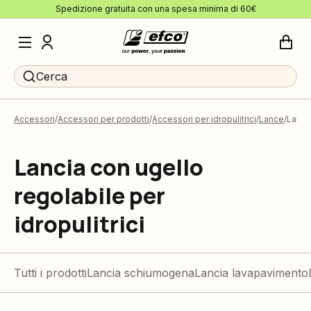
Spedizione gratuita con una spesa minima di 60€
Cerca
Accessori
Accessori per prodotti
Accessori per idropulitrici
Lance
Lanci
Lancia con ugello
regolabile per
idropulitrici
Tutti i prodotti
Lancia schiumogena
Lancia lavapavimento