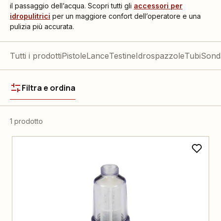
il passaggio dell’acqua. Scopri tutti gli
accessori per
idropulitrici
per un maggiore confort dell’operatore e una
pulizia più accurata.
Tutti i prodotti
Pistole
Lance
Testine
Idrospazzole
Tubi
Sonda
Filtra e ordina
1 prodotto