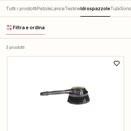
Tutti i prodotti
Pistole
Lance
Testine
Idrospazzole
Tubi
Sond
Filtra e ordina
3 prodotti