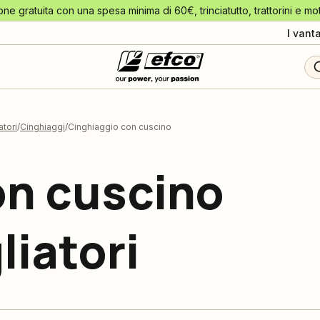
one gratuita con una spesa minima di 60€, trinciatutto, trattorini e mo
I vant
tori
Cinghiaggi
Cinghiaggio con cuscino
on cuscino
iatori