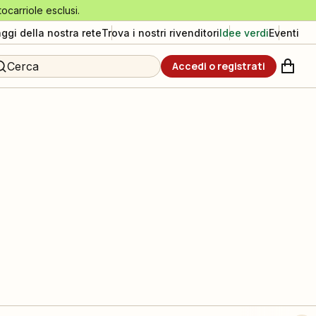
tocarriole esclusi.
aggi della nostra rete
Trova i nostri rivenditori
Idee verdi
Eventi
Cerca
Accedi o registrati