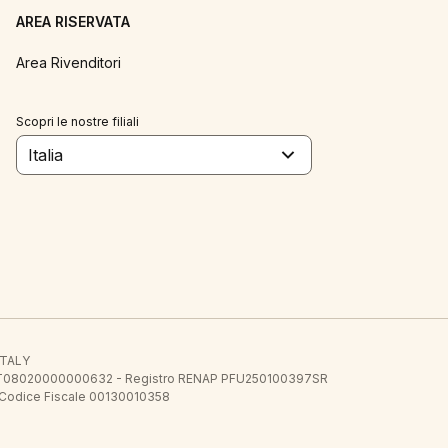
AREA RISERVATA
Area Rivenditori
Scopri le nostre filiali
Italia
 ITALY
E.E. IT08020000000632 - Registro RENAP PFU250100397SR
 Codice Fiscale 00130010358