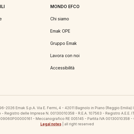
LI
MONDO EFCO
e
Chi siamo
Emak OPE
Gruppo Emak
Lavora con noi
Accessibilità
6-2026 Emak S.p.A. Via E. Fermi, 4 - 42011 Bagnolo in Piano (Reggio Emilia)
ato - Registro delle Imprese N. 00130010358 - R.E.A. 107563 - Registro A.
 IT09060P00000161 - Meccanografico RE 005145 - Partita IVA 00130010358 -
Legal notes
| all right reserved