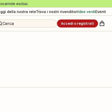
tocarriole esclusi.
aggi della nostra rete
Trova i nostri rivenditori
Idee verdi
Eventi
Cerca
Accedi o registrati