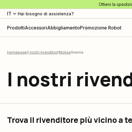
Ottieni la spedizi
IT
Hai bisogno di assistenza?
Prodotti
Accessori
Abbigliamento
Promozione Robot
Homepage
I nostri rivenditori
Molise
Isernia
I nostri rivend
Trova il rivenditore più vicino a t