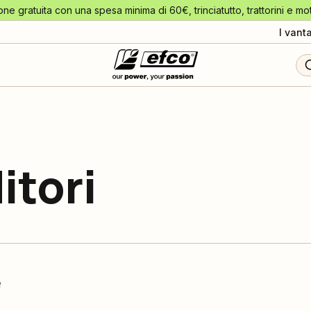
one gratuita con una spesa minima di 60€, trinciatutto, trattorini e mo
I vant
itori
e