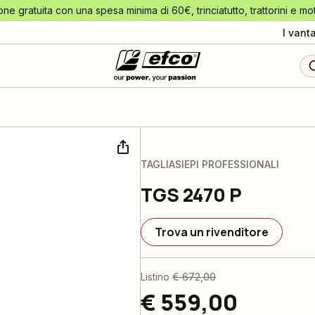
one gratuita con una spesa minima di 60€, trinciatutto, trattorini e mo
I vant
TAGLIASIEPI PROFESSIONALI
TGS 2470 P
Trova un rivenditore
Listino
€ 672,00
€ 559,00