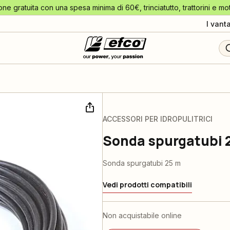
one gratuita con una spesa minima di 60€, trinciatutto, trattorini e mo
I vant
ACCESSORI PER IDROPULITRICI
Sonda spurgatubi 
Sonda spurgatubi 25 m
Vedi prodotti compatibili
Non acquistabile online