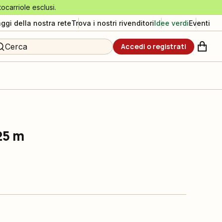
tocarriole esclusi.
aggi della nostra rete
Trova i nostri rivenditori
Idee verdi
Eventi
Cerca
Accedi o registrati
25 m