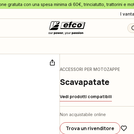
one gratuita con una spesa minima di 60€, trinciatutto, trattorini e mo
I vant
ACCESSORI PER MOTOZAPPE
Scavapatate
Vedi prodotti compatibili
Non acquistabile online
Trova un rivenditore