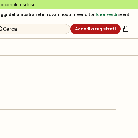
tocarriole esclusi.
aggi della nostra rete
Trova i nostri rivenditori
Idee verdi
Eventi
Cerca
Accedi o registrati