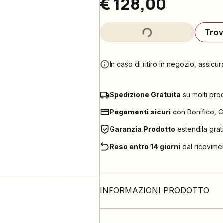
€ 128,00
Trov
In caso di ritiro in negozio, assicur
Spedizione Gratuita
su molti pro
Pagamenti sicuri
con Bonifico, C
Garanzia Prodotto
estendila grat
Reso entro 14 giorni
dal ricevime
INFORMAZIONI PRODOTTO