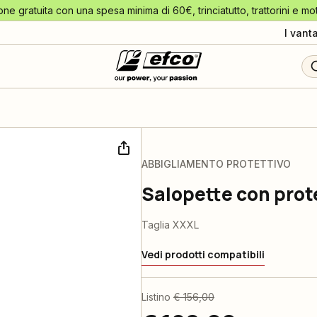
one gratuita con una spesa minima di 60€, trinciatutto, trattorini e mo
I vant
ABBIGLIAMENTO PROTETTIVO
Salopette con prot
Taglia XXXL
Vedi prodotti compatibili
Listino
€ 156,00