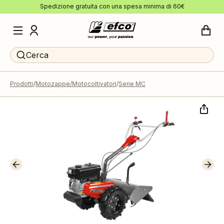
Spedizione gratuita con una spesa minima di 60€
Cerca
Prodotti
Motozappe/Motocoltivatori
Serie MC