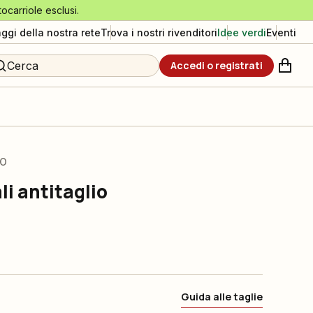
tocarriole esclusi.
aggi della nostra rete
Trova i nostri rivenditori
Idee verdi
Eventi
Cerca
Accedi o registrati
IO
i antitaglio
Guida alle taglie