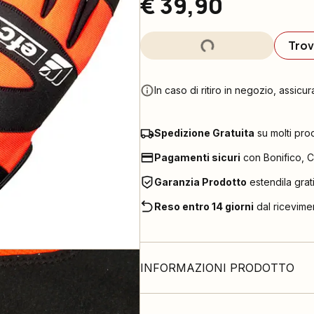
€ 39,90
Trov
In caso di ritiro in negozio, assicur
Spedizione Gratuita
su molti pro
Pagamenti sicuri
con Bonifico, C
Garanzia Prodotto
estendila grat
Reso entro 14 giorni
dal ricevime
INFORMAZIONI PRODOTTO