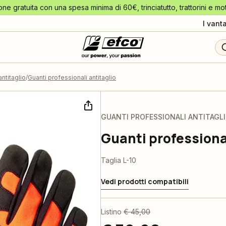
one gratuita con una spesa minima di 60€, trinciatutto, trattorini e mo
I vant
antitaglio
Guanti professionali antitaglio
GUANTI PROFESSIONALI ANTITAGL
Guanti professional
Taglia L-10
Vedi prodotti compatibili
Listino
€ 45,00