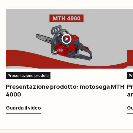
Presentazione prodotti
Pr
Presentazione prodotto: motosega MTH
P
4000
ar
Guarda il video
Gu