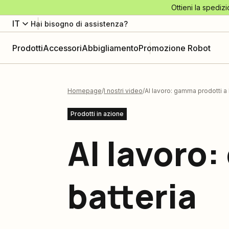
Ottieni la spedizi
IT
Hai bisogno di assistenza?
Prodotti
Accessori
Abbigliamento
Promozione Robot
Homepage
I nostri video
Al lavoro: gamma prodotti a 
Prodotti in azione
Al lavoro
batteria