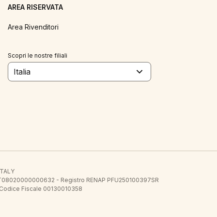
AREA RISERVATA
Area Rivenditori
Scopri le nostre filiali
Italia
 ITALY
E.E. IT08020000000632 - Registro RENAP PFU250100397SR
 Codice Fiscale 00130010358