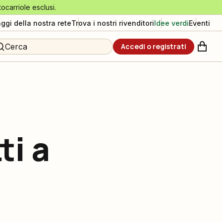
tocarriole esclusi.
aggi della nostra rete
Trova i nostri rivenditori
Idee verdi
Eventi
Cerca
Accedi o registrati
ti a