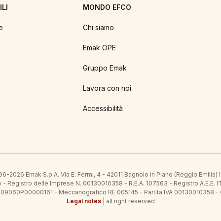
LI
MONDO EFCO
e
Chi siamo
Emak OPE
Gruppo Emak
Lavora con noi
Accessibilità
6-2026 Emak S.p.A. Via E. Fermi, 4 - 42011 Bagnolo in Piano (Reggio Emilia)
ato - Registro delle Imprese N. 00130010358 - R.E.A. 107563 - Registro A.
 IT09060P00000161 - Meccanografico RE 005145 - Partita IVA 00130010358 -
Legal notes
| all right reserved