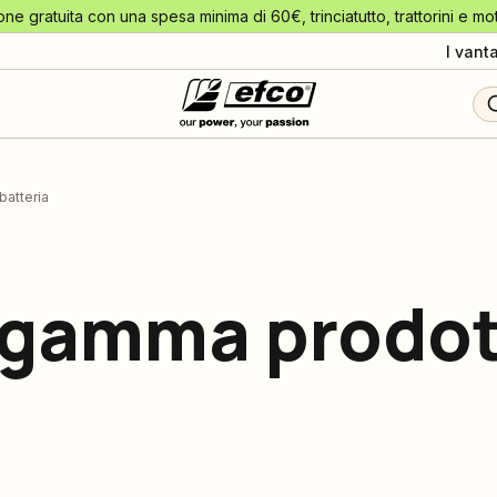
one gratuita con una spesa minima di 60€, trinciatutto, trattorini e mo
I vant
batteria
: gamma prodot