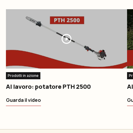
Prodotti in azione
Pr
Al lavoro: potatore PTH 2500
Al
Guarda il video
Gu