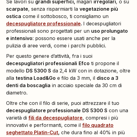
Se lavori su
grandi superfici,
magari
irregolari
, o su
scarpate
, senza risparmiarti la
vegetazione più
ostica
come il sottobosco, ti consigliamo un
decespugliatore professionale
.
I decespugliatori
professionali sono progettati per un
uso prolungato
e intensivo
: possono essere usati anche per la
pulizia di aree verdi, come i parchi pubblici.
Per questo genere d’attività, fra i suoi
decespugliatori professionali
Efco
ti propone il
modello
DS 5300 S
da 2,4 kW con in dotazione, oltre
alla
testina Load&Go
e filo da 3 mm, il
disco a 3
denti da boscaglia
in acciaio speciale da 30 cm di
diametro.
Oltre che con il filo di serie, puoi attrezzare il tuo
decespugliatore professionale
DS 5300 S
con una
varietà di
fili da decespugliatore
, compresi i più
innovativi e performanti, come il
filo quadrato
seghettato Platin-Cut
,
che dura fino al 40% in più