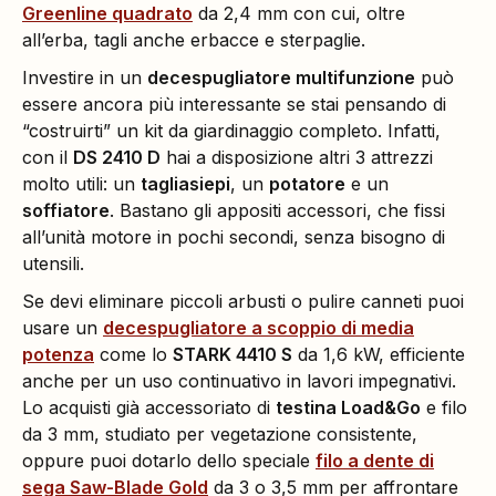
Greenline quadrato
da 2,4 mm con cui, oltre
all’erba, tagli anche erbacce e sterpaglie.
Investire in un
decespugliatore multifunzione
può
essere ancora più interessante se stai pensando di
“costruirti” un kit da giardinaggio completo. Infatti,
con il
DS 2410 D
hai a disposizione altri 3 attrezzi
molto utili: un
tagliasiepi
, un
potatore
e un
soffiatore
. Bastano gli appositi accessori, che fissi
all’unità motore in pochi secondi, senza bisogno di
utensili.
Se devi eliminare piccoli arbusti o pulire canneti puoi
usare un
decespugliatore a scoppio di media
potenza
come lo
STARK 4410 S
da 1,6 kW, efficiente
anche per un uso continuativo in lavori impegnativi.
Lo acquisti già accessoriato di
testina
Load&Go
e filo
da 3 mm, studiato per vegetazione consistente,
oppure puoi dotarlo dello speciale
filo a dente di
sega Saw-Blade Gold
da 3 o 3,5 mm per affrontare