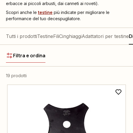
erbacce ai piccoli arbusti, dai canneti ai roveti).
Scopri anche le
testine
più indicate per migliorare le
performance del tuo decespugliatore.
Tutti i prodotti
Testine
Fili
Cinghiaggi
Adattatori per testine
D
Filtra e ordina
19 prodotti