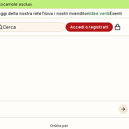
tocarriole esclusi.
aggi della nostra rete
Trova i nostri rivenditori
Idee verdi
Eventi
Cerca
Accedi o registrati
Ordina per