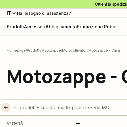
Ottieni la spedizi
IT
Hai bisogno di assistenza?
Prodotti
Accessori
Abbigliamento
Promozione Robot
Homepage
Prodotti
Motozappe/Motocoltivatori
Motozappe - Casa
Motozappe - 
Tutti i prodotti
Piccole
Di media potenza
Serie MC
ATTIVITÀ