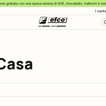
one gratuita con una spesa minima di 60€, trinciatutto, trattorini e mo
I vant
Casa