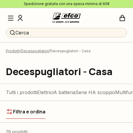
Spedizione gratuita con una spesa minima di 60€
Cerca
Prodotti
Decespugliatori
Decespugliatori - Casa
Decespugliatori - Casa
Tutti i prodotti
Elettrici
A batteria
Serie H
A scoppio
Multifu
Filtra e ordina
28 prodotti