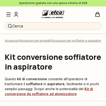
Spedizione gratuita con una spesa minima di 60€
Cerca
Accessori
Accessori per prodotti
Accessori per soffiatori e aspiratori
Ki
Kit conversione soffiatore
in aspiratore
Questo
kit di conversione
consente all’operatore di
trasformare il
soffiatore
in
aspiratore
, facilmente e in pochi
semplici passaggi. Scopri anche le potenzialità del
Kit di
conversione da soffiatore ad atomizzatore
.