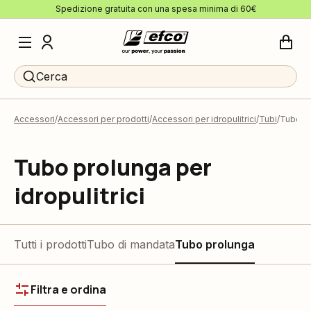
Spedizione gratuita con una spesa minima di 60€
Cerca
Accessori
Accessori per prodotti
Accessori per idropulitrici
Tubi
Tubo p
Tubo prolunga per
idropulitrici
Tutti i prodotti
Tubo di mandata
Tubo prolunga
Filtra e ordina