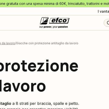
one gratuita con una spesa minima di 60€, trinciatutto, trattorini e mo
I vant
e da lavoro
Giacche con protezione antitaglio da lavoro
protezione
 lavoro
itaglio
a 8 strati per braccia, spalle e petto.