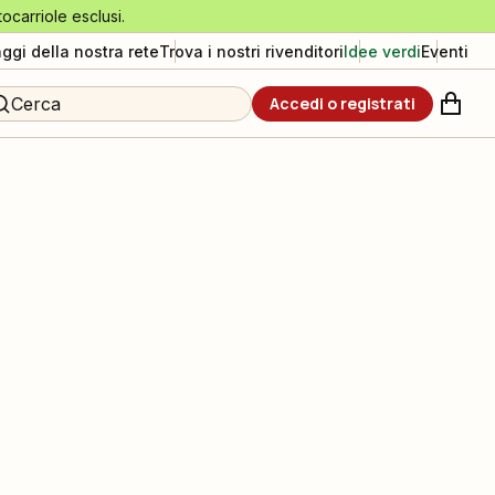
tocarriole esclusi.
aggi della nostra rete
Trova i nostri rivenditori
Idee verdi
Eventi
Cerca
Accedi o registrati