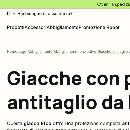
Ottieni la spedizi
IT
Hai bisogno di assistenza?
Prodotti
Accessori
Abbigliamento
Promozione Robot
Homepage
Abbigliamento
Abbigliamento protettivo
Giacche antitaglio 
Giacche con 
antitaglio da
Questa
giacca
Efco
offre una protezione completa
ant