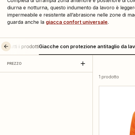
Completa di un’ampia zona anteriore e posteriore di colo
diurna e notturna, questo indumento da lavoro è leggero
impermeabile e resistente all’abrasione nelle zone di m
guarda anche la
giacca confort universale
.
Tutti i prodotti
Giacche con protezione antitaglio da la
PREZZO
1 prodotto