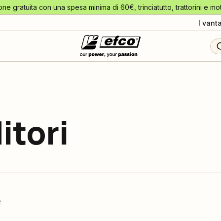
one gratuita con una spesa minima di 60€, trinciatutto, trattorini e mo
I vant
itori
e