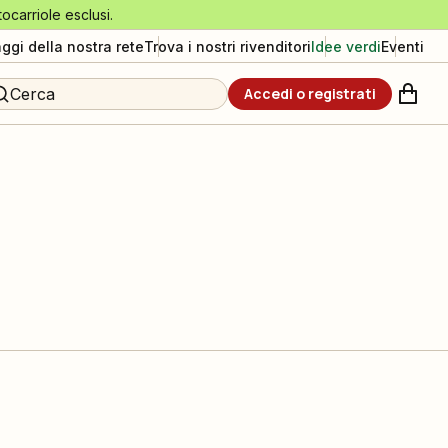
tocarriole esclusi.
aggi della nostra rete
Trova i nostri rivenditori
Idee verdi
Eventi
Cerca
Accedi o registrati