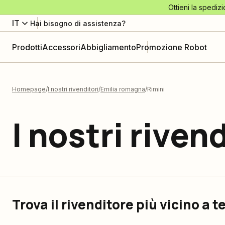
Ottieni la spedizi
IT
Hai bisogno di assistenza?
Prodotti
Accessori
Abbigliamento
Promozione Robot
Homepage
I nostri rivenditori
Emilia romagna
Rimini
I nostri rivend
Trova il rivenditore più vicino a t