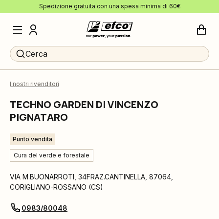
Spedizione gratuita con una spesa minima di 60€
Cerca
I nostri rivenditori
TECHNO GARDEN DI VINCENZO
PIGNATARO
Punto vendita
Cura del verde e forestale
VIA M.BUONARROTI, 34FRAZ.CANTINELLA
,
87064
,
CORIGLIANO-ROSSANO
(
CS
)
0983/80048