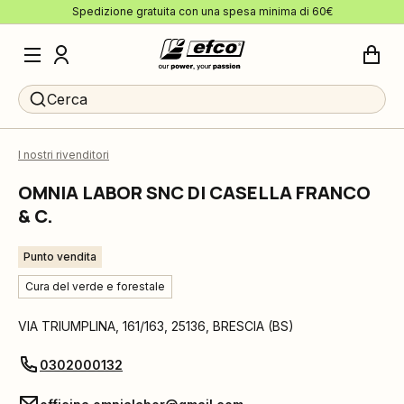
Spedizione gratuita con una spesa minima di 60€
Cerca
I nostri rivenditori
OMNIA LABOR SNC DI CASELLA FRANCO
& C.
Punto vendita
Cura del verde e forestale
VIA TRIUMPLINA, 161/163
,
25136
,
BRESCIA
(
BS
)
0302000132