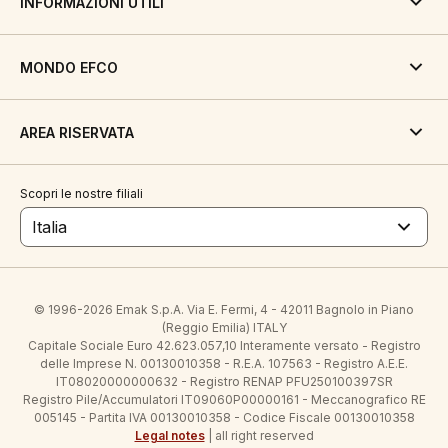
INFORMAZIONI UTILI
MONDO EFCO
AREA RISERVATA
Scopri le nostre filiali
Italia
© 1996-2026 Emak S.p.A. Via E. Fermi, 4 - 42011 Bagnolo in Piano
(Reggio Emilia) ITALY
Capitale Sociale Euro 42.623.057,10 Interamente versato - Registro
delle Imprese N. 00130010358 - R.E.A. 107563 - Registro A.E.E.
IT08020000000632 - Registro RENAP PFU250100397SR
Registro Pile/Accumulatori IT09060P00000161 - Meccanografico RE
005145 - Partita IVA 00130010358 - Codice Fiscale 00130010358
Legal notes
| all right reserved